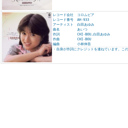
レコード会社
コロムビア
レコード番号
AH-933
アーティスト
白田あゆみ
曲名
あいつ
作詞
CHI-BOU,白田あゆみ
作曲
CHI-BOU
編曲
小林伸吾
・自身が作詞にクレジットを連ねています。こ