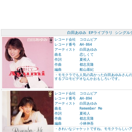
白田あゆみ EPライブラリ シングル
レコード会社
コロムビア
レコード番号
AH-864
アーティスト
白田あゆみ
曲名
恋しくて
作詞
夏裕人
作曲
都志見隆
編曲
船山基紀
・モモクラでも人気の高かった白田あゆみさん
するプロモビデオなんかおもしろいです。
レコード会社
コロムビア
レコード番号
AH-894
アーティスト
白田あゆみ
曲名
Remember Me
作詞
夏裕人
作曲
都志見隆
編曲
小林伸吾
・きれいなジャケットですね。モモクラらしい